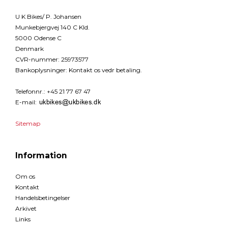
U K Bikes/ P. Johansen
Munkebjergvej 140 C Kld.
5000 Odense C
Denmark
CVR-nummer
:
25973577
Bankoplysninger
:
Kontakt os vedr betaling.
Telefonnr.
:
+45 21 77 67 47
E-mail
:
Sitemap
Information
Om os
Kontakt
Handelsbetingelser
Arkivet
Links