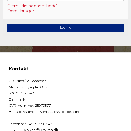
Glemt din adgangskode?
Opret bruger
Log ind
Kontakt
U K Bikes/ P. Johansen
Munkebjergvej 140 C Kld.
5000 Odense C
Denmark
CVR-nummer
:
25973577
Bankoplysninger
:
Kontakt os vedr betaling.
Telefonnr.
:
+45 21 77 67 47
E-mail
: