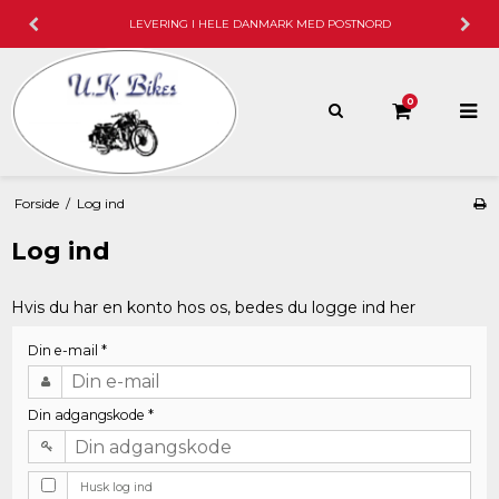
LEVERING I HELE DANMARK MED POSTNORD
0
Forside
/
Log ind
Log ind
Hvis du har en konto hos os, bedes du logge ind her
Din e-mail
*
Din adgangskode
*
Husk log ind