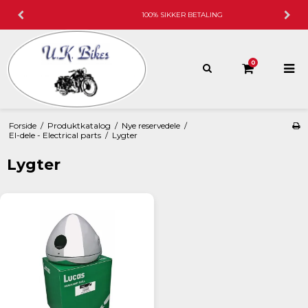
100% SIKKER BETALING
0
Forside
/
Produktkatalog
/
Nye reservedele
/
El-dele - Electrical parts
/
Lygter
Lygter