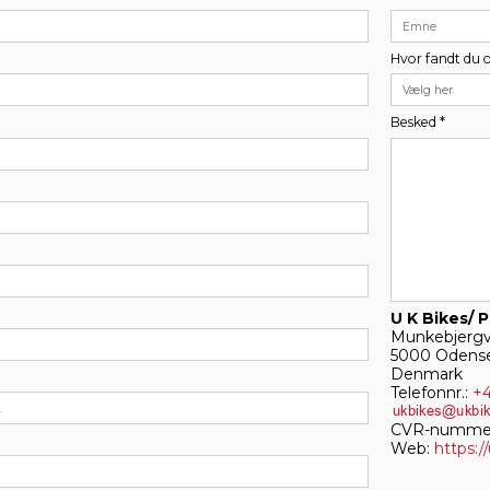
Hvor fandt du 
Besked
*
U K Bikes/ 
Munkebjergve
5000 Odens
Denmark
Telefonnr.:
+4
CVR-nummer
Web:
https:/