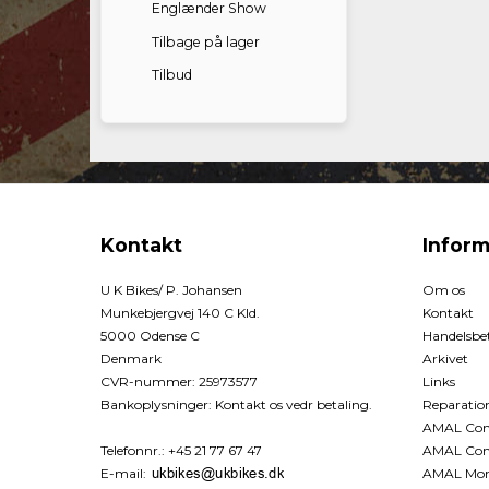
Englænder Show
Tilbage på lager
Tilbud
Kontakt
Inform
U K Bikes/ P. Johansen
Om os
Munkebjergvej 140 C Kld.
Kontakt
5000 Odense C
Handelsbet
Denmark
Arkivet
CVR-nummer
:
25973577
Links
Bankoplysninger
:
Kontakt os vedr betaling.
Reparatio
AMAL Conc
Telefonnr.
:
+45 21 77 67 47
AMAL Con
E-mail
:
AMAL Mon