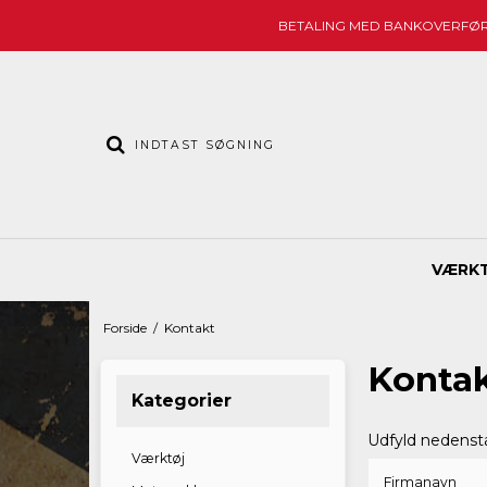
BETALING MED BANKOVERFØ
VÆRK
Forside
/
Kontakt
Konta
Kategorier
Udfyld nedenstå
Værktøj
Firmanavn