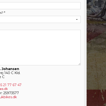
os?
*
P. Johansen
j 140 C Kld.
e C
5 21 77 67 47
: 25973577
/ukbikes.dk