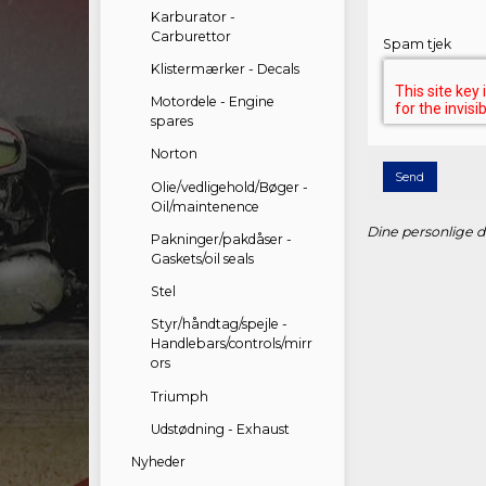
Karburator -
Carburettor
Spam tjek
Klistermærker - Decals
Motordele - Engine
spares
Norton
Send
Olie/vedligehold/Bøger -
Oil/maintenence
Dine personlige da
Pakninger/pakdåser -
Gaskets/oil seals
Stel
Styr/håndtag/spejle -
Handlebars/controls/mirr
ors
Triumph
Udstødning - Exhaust
Nyheder