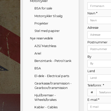
Motorcykler
BSA for sale
Navn
*
Motorcykler til salg
Projekter
Adresse
Stel med papirer
Nye reservedele
Postnummer
AJS/ Matchless
Ariel
By
Benzintank - Petrol tank
BSA
Land
El-dele - Electrical parts
Gearkasse/transmission -
Telefonnr.
*
Gearbox/transmission
Hjul/bremser -
E-mail
*
Wheels/brakes
Kabler - Cables