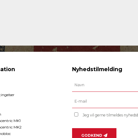
ation
Nyhedstilmelding
ingelser
n
Jeg vil gerne tilmeldes nyhed
entric MK1
centric MK2
obloc
GODKEND